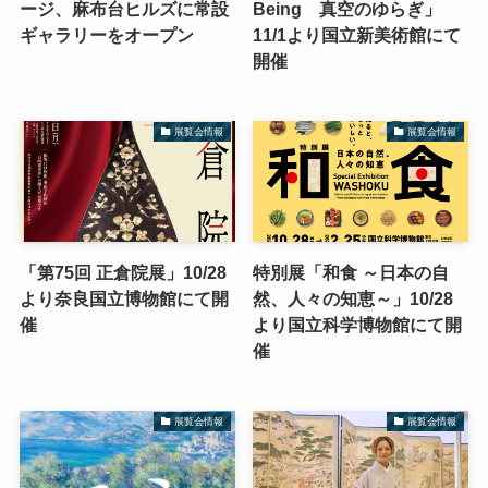
ージ、麻布台ヒルズに常設
Being 真空のゆらぎ」
ギャラリーをオープン
11/1より国立新美術館にて
開催
展覧会情報
展覧会情報
「第75回 正倉院展」10/28
特別展「和食 ～日本の自
より奈良国立博物館にて開
然、人々の知恵～」10/28
催
より国立科学博物館にて開
催
展覧会情報
展覧会情報