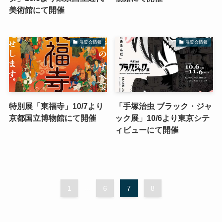
美術館にて開催
展覧会情報
展覧会情報
特別展「東福寺」10/7より
「手塚治虫 ブラック・ジャ
京都国立博物館にて開催
ック展」10/6より東京シテ
ィビューにて開催
1
...
6
7
8