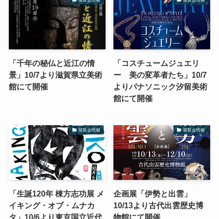
「千年の秘仏と近江の情
「コスチュームジュエリ
景」10/7より滋賀県立美術
ー 美の変革者たち」10/7
館にて開催
よりパナソニック汐留美術
館にて開催
展覧会情報
展覧会情報
「生誕120年 棟方志功展 メ
企画展「伊勢と出雲」
イキング・オブ・ムナカ
10/13より古代出雲歴史博
タ」10/6より東京国立近代
物館にて開催