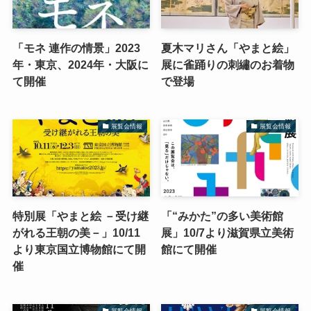
「モネ 連作の情景」2023
夏木マリさん「やまと絵」
年・東京、2024年・大阪に
展に雀踊りの刺繡のお着物
て開催
で登場
展覧会情報
展覧会情報
特別展「やまと絵 －受け継
「“みかた”の多い美術館
がれる王朝の美－」10/11
展」10/7より滋賀県立美術
より東京国立博物館にて開
館にて開催
催
展覧会情報
展覧会情報