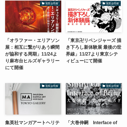
展覧会情報
展覧会情報
「オラファー・エリアソン
「東京卍リベンジャーズ 描
展：相互に繋がりあう瞬間
き下ろし新体験展 最後の世
が協和する周期」11/24よ
界線」11/27より東京シテ
り麻布台ヒルズギャラリー
ィビューにて開催
にて開催
展覧会情報
展覧会情報
集英社マンガアートヘリテ
「大巻伸嗣 Interface of