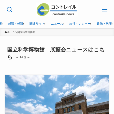
養
就職・転職
関連サイト
ニュース
旅行・レジャー
趣味・教養
ホーム
国立科学博物館
国立科学博物館 展覧会ニュースはこち
ら
– tag –