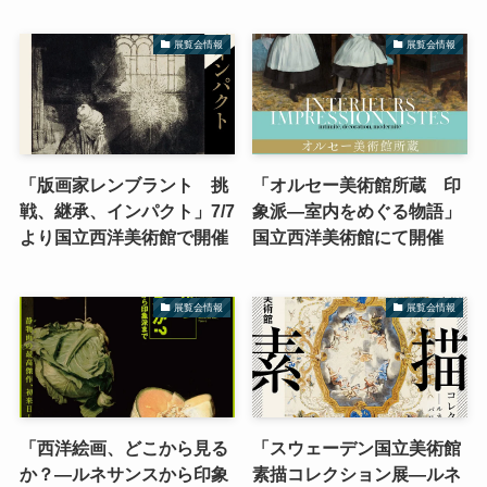
展覧会情報
展覧会情報
「版画家レンブラント 挑
「オルセー美術館所蔵 印
戦、継承、インパクト」7/7
象派―室内をめぐる物語」
より国立西洋美術館で開催
国立西洋美術館にて開催
展覧会情報
展覧会情報
「西洋絵画、どこから見る
「スウェーデン国立美術館
か？―ルネサンスから印象
素描コレクション展―ルネ