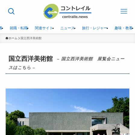
養
就職・転職
関連サイト
ニュース
旅行・レジャー
趣味・教養
ホーム
国立西洋美術館
国立西洋美術館
– 国立西洋美術館 展覧会ニュー
スはこちら –